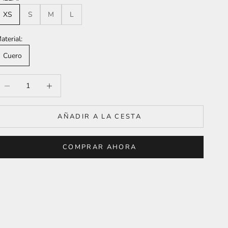
XS
S
M
L
aterial:
Cuero
educir cantidad
Aumentar cantidad
AÑADIR A LA CESTA
COMPRAR AHORA