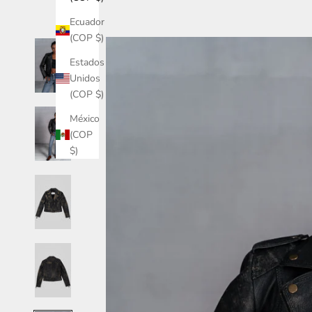
Ecuador
(COP $)
Estados
Unidos
(COP $)
México
(COP
$)