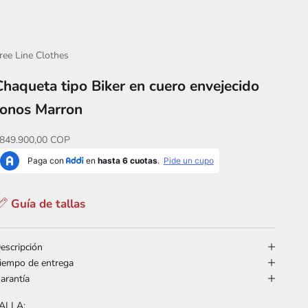
ree Line Clothes
Chaqueta tipo Biker en cuero envejecido
tonos Marron
recio de oferta
849.900,00 COP
Guía de tallas
escripción
iempo de entrega
arantía
ALLA: