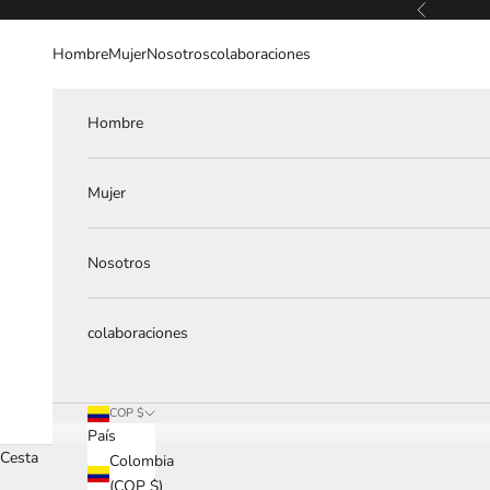
Ir al contenido
Anterior
Hombre
Mujer
Nosotros
colaboraciones
Hombre
Mujer
Nosotros
colaboraciones
COP $
País
Cesta
Colombia
(COP $)