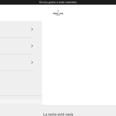
Envios gratis a todo colombia
Free Line Clothes
La cesta está vacía